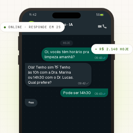
9:42
5G
Clínica Sorriso · IA
●
ONLINE · RESPONDE EM 2S
IA
online · digitando…
HOJE
+ R$ 2.140 HOJE
Oi, vocês têm horário pra
limpeza amanhã?
09:42
Olá! Tenho sim 👋 Tenho
às 10h com a Dra. Marina
ou 14h30 com o Dr. Lucas.
Qual prefere?
09:42
Pode ser 14h30
09:43
Perfeito! Confirmando: dia
15/04 às 14h30 com Dr.
Lucas. Te mando o
lembrete 1h antes ✅
09:43