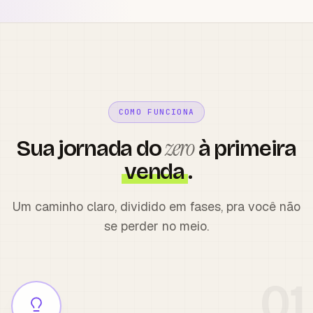
COMO FUNCIONA
zero
Sua jornada do
à primeira
venda
.
Um caminho claro, dividido em fases, pra você não
se perder no meio.
0
1