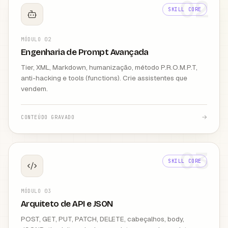
02
SKILL CORE
MÓDULO
02
Engenharia de Prompt Avançada
Tier, XML, Markdown, humanização, método P.R.O.M.P.T,
anti-hacking e tools (functions). Crie assistentes que
vendem.
→
CONTEÚDO GRAVADO
03
SKILL CORE
MÓDULO
03
Arquiteto de API e JSON
POST, GET, PUT, PATCH, DELETE, cabeçalhos, body,